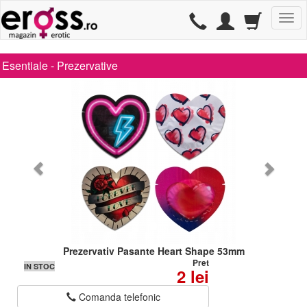
TG
Esentiale -
Prezervative
Prezervativ Pasante Heart Shape 53mm
Pret
IN STOC
2 lei
Comanda telefonic