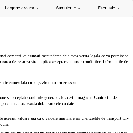
Lenjerie erotica
Stimulente
Esentiale
i unei comenzi va asumati raspunderea de a avea varsta legala ce va permite sa
area de pe acest site implica acceptarea tuturor conditiilor. Informatiile de
elatie comerciala cu magazinul nostru eross.ro.
uie sa acceptati conditiile generale ale acestui magazin. Contractul de
rivinta carora exista dubii sau cele cu date.
e aceeasi valoare sau cu o valoare mai mare iar cheltuielile de transport tur-
cuirii.