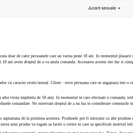
Jucarii sexuale
facuta doar de catre persoanele care au varsta peste 18 ani. In momentul plasari
 18 ani avem dreptul de a va anula comanda. Accesarea acestui site dar si cumpar
r cu caracter erotic/sexual. Client - orice persoana care se angajeaza intr-o r
 aiba virsta implinita de 18 ani). In momentul in care efectuati o comanda, treb
dusele comandate. Ne rezervam dreptul de a nu lua in considerare comenzile in p
saptamana de la primirea acestora. Produsele pot fi inlocuite cu alte produse d
uirea unui produs va rugam sa faceti o cerere in care sa specificati motivul inlo