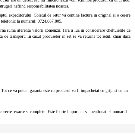
produsul are un defect sau nu functioneaza vom schimba produsul cu unul nou,
trugeri nefiind responsabilitatea noastra.
tul expeditorului. Coletul de retur va contine factura in original si o cerere
u telefonic la numarul: 0724.087.805.
urna suma aferenta valorii comenzii, fara a lua in considerare cheltuielile de
a de transport. In cazul produselor in set se va returna tot setul, chiar daca
. Tot ce va putem garanta este ca produsul va fi impachetat cu grija si cu un
 corecte, exacte si complete. Este foarte important sa mentionati si numarul