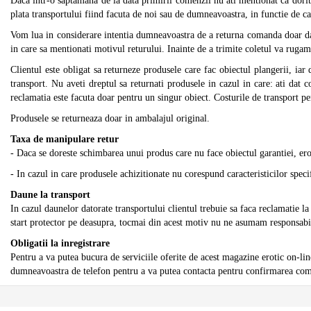
Daca intr-o saptamana de la data primirii comenzii nu ati mentionat ca dori
plata transportului fiind facuta de noi sau de dumneavoastra, in functie de ca
Vom lua in considerare intentia dumneavoastra de a returna comanda doar daca 
in care sa mentionati motivul returului. Inainte de a trimite coletul va rug
Clientul este obligat sa returneze produsele care fac obiectul plangerii, iar
transport. Nu aveti dreptul sa returnati produsele in cazul in care: ati dat 
reclamatia este facuta doar pentru un singur obiect. Costurile de transport pen
Produsele se returneaza doar in ambalajul original.
Taxa de manipulare retur
- Daca se doreste schimbarea unui produs care nu face obiectul garantiei, eros
- In cazul in care produsele achizitionate nu corespund caracteristicilor spec
Daune la transport
In cazul daunelor datorate transportului clientul trebuie sa faca reclamatie l
start protector pe deasupra, tocmai din acest motiv nu ne asumam responsabil
Obligatii la inregistrare
Pentru a va putea bucura de serviciile oferite de acest magazine erotic on-li
dumneavoastra de telefon pentru a va putea contacta pentru confirmarea com