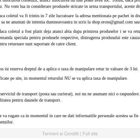
ti inlocuirea comenzii, atunci inlocuirea nu mai poate avea loc. Totusi, daca 
z. Nu vom lua in considerare produsele stricate in urma transportului, aceste dis
coletul va fi trimis in 7 zile lucratoare la adresa mentionata pe pachet in drep
am sa ne anuntati de intentia dumneavoastra in scris la shop.eross@gmail.com sa
 daca coletul a fost platit deja atunci abia dupa primirea produselor i se va ret
comanda speciala pentru produsele respective, distrugerea produsului este cauzat
tru returnare sunt suportate de catre client.
s isi rezerva dreptul de a aplica o taxa de manipulare retur in valoare de 3 lei.
ificate pe site, in momentul returului NU se va aplica taxa de manipulare.
a serviciul de transport (posta sau curierat), noi nu ne asumam nici o raspundere
itatea pentru daunele de transport.
ne va rugam ca in momentul in care ne dati informatiile personale acestea sa fie
enzilor.
Termeni si Conditii
|
Full site