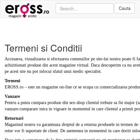
Cauta
Termeni si Conditii
Termeni si Conditii
Accesarea, vizualizarea si efectuarea comenzilor pe site-lui nostru poate fi 
achizitionati produse din acest magazine virtual. Daca descoperim ca nu aveti
pe acest site nu pot inlocui sfatul unui medic specialist.
Termeni
EROSS.ro – este un magazine on-line ce se ocupa cu comercializarea produselo
Vanzare
Pentru a putea cumpara produse din sex-shop clientul trebuie sa fie major (sa
vanzare-cumparare intra in vigoare in momentul in care clientul a primit pro
Returnari
Magazinul nostru va garanteaza dreptul de a returna produsele in termen de o 
retur vor fi suportate de client. De asemenea in momentul in care doriti inloc