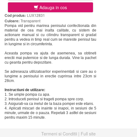
Adauga in cos
Cod produs:
LUX12831
Culoare:
Transparent
Pompa vid pentru marirea penisului confectionata din
material de cea mai inalta calitate, cu sistem de
actionare manual si cu cilindru transparent si gradat
pentru a vedea in timp real cum se mareste penisul tau
in lungime si in circumferinta.
Aceasta pompa va ajuta de asemenea, sa obtineti
erectii mai puternice si de lunga durata. Vine la pachet
cu geanta pentru depozitare.
Se adreseaza utilizatoarilor experinemtati si care au o
lungime a penisului in erectie cuprinsa intre 23cm si
28cm.
Instructiuni de utilizare:
1. Se umple pompa cu apa.
2. Introduceti penisul si trageti pompa spre corp.
3. Asigurati-va ca inelul de la baza pompei este etans.
4. Aplicati miscari de inainte si inapoi, in sesiuni de 5
minute, urmate de o pauza. Repetati 3 astfel de sesiuni
pentru maxim 15 minute.
Termeni si Conditii
|
Full site