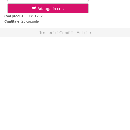
Adauga in cos
Cod produs:
LUX31282
Cantitate:
20 capsule
Termeni si Conditii
|
Full site