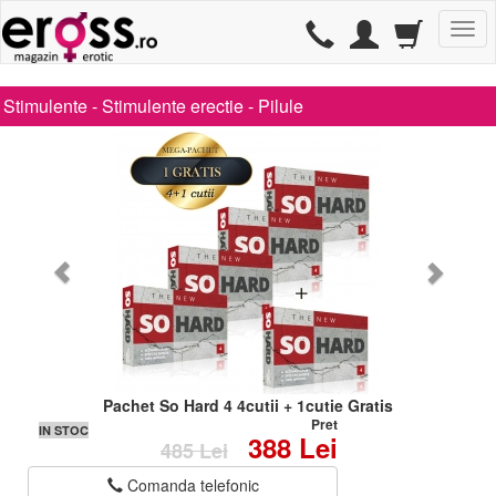
TG
Stimulente -
Stimulente erectie
-
Pilule
Pachet So Hard 4 4cutii + 1cutie Gratis
Pret
IN STOC
388 Lei
485 Lei
Comanda telefonic